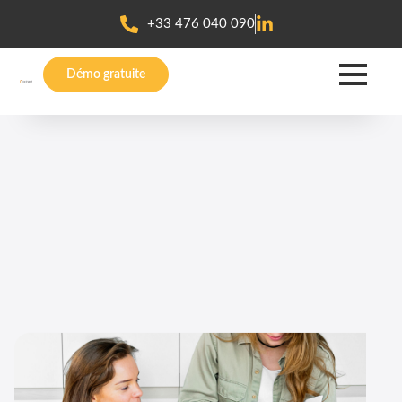
+33 476 040 090
Démo gratuite