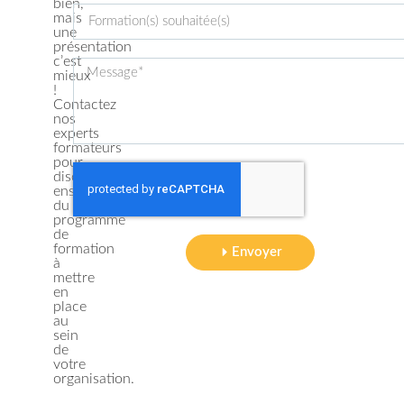
bien,
mais
une
présentation
c’est
mieux
!
Contactez
nos
experts
formateurs
pour
discuter
ensemble
du
programme
de
formation
Envoyer
à
mettre
en
place
au
sein
de
votre
organisation.​