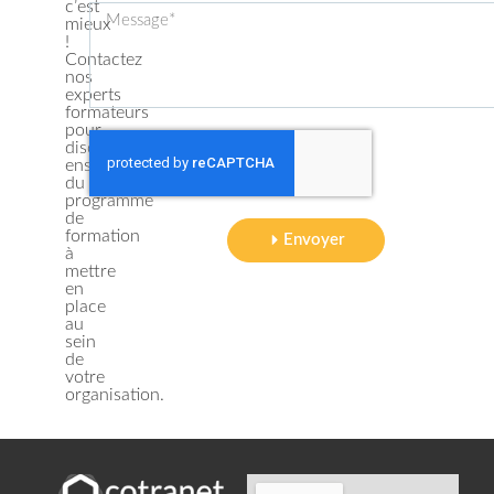
c’est
mieux
!
Contactez
nos
experts
formateurs
pour
discuter
ensemble
du
programme
de
formation
Envoyer
à
mettre
en
place
au
sein
de
votre
organisation.​