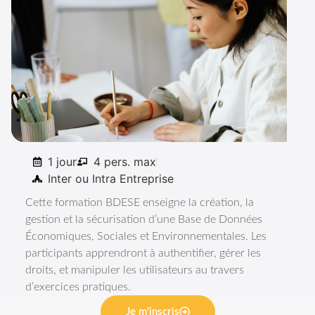
Formation
Construire et gérer une BDESE
1 jour
4 pers. max
Inter ou Intra Entreprise
Cette formation BDESE enseigne la création, la
gestion et la sécurisation d’une Base de Données
Économiques, Sociales et Environnementales. Les
participants apprendront à authentifier, gérer les
droits, et manipuler les utilisateurs au travers
d’exercices pratiques.
Je m'inscris