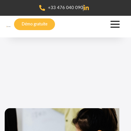
+33 476 040 090
Démo gratuite