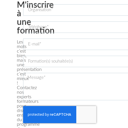
M'inscrire
à
une
formation​
Les
mots
c’est
bien,
mais
une
présentation
c’est
mieux
!
Contactez
nos
experts
formateurs
pour
discuter
ensemble
du
programme