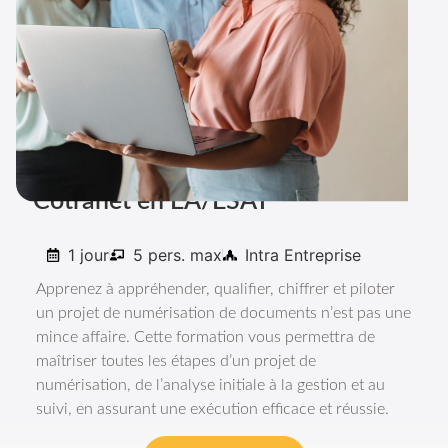
Formation
Mise en œuvre de la solution
Cotranet en EA/ESAT
1 jour
5 pers. max
Intra Entreprise
Apprenez à appréhender, qualifier, chiffrer et piloter
un projet de numérisation de documents n’est pas une
mince affaire. Cette formation vous permettra de
maîtriser toutes les étapes d’un projet de
numérisation, de l’analyse initiale à la gestion et au
suivi, en assurant une exécution efficace et réussie.