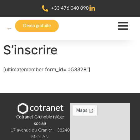
+33 476 040 090
Démo gratuite
S’inscrire
[ultimatemember form_id= »53328″]
Cotranet Grenoble (siège
social)​
17 avenue du Granier – 38240
MEYLAN​